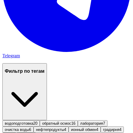
Telegram
Фильтр по тегам
водоподготовка
20
обратный осмос
16
лаборатория
7
очистка воды
6
нефтепродукты
4
ионный обмен
4
градирня
4