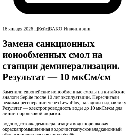
16 января 2026 г.
|
Кейс
|
ВАКО Инжиниринг
Замена санкционных
ионообменных смол на
станции деминерализации.
Результат — 10 мкСм/см
Заменили европейские ионообменные смолы на китайские
аналоги Seplite после 10 лет эксплуатации. Пересчитали
режимы регенерации через LewaPlus, наладили гидравлику.
Результат — электропроводность воды до 10 мкСм/см для
линии порошковой окраски.
водоподготовка
деминерализация воды
порошковая
окраска
промышленная водоочистка
пусконаладка
ионный
обмен
монодисперсная смола
Seplite