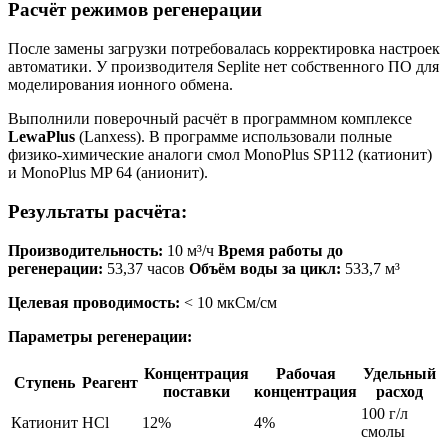
Расчёт режимов регенерации
После замены загрузки потребовалась корректировка настроек
автоматики. У производителя Seplite нет собственного ПО для
моделирования ионного обмена.
Выполнили поверочный расчёт в программном комплексе
LewaPlus
(Lanxess). В программе использовали полные
физико-химические аналоги смол MonoPlus SP112 (катионит)
и MonoPlus MP 64 (анионит).
Результаты расчёта:
Производительность:
10 м³/ч
Время работы до
регенерации:
53,37 часов
Объём воды за цикл:
533,7 м³
Целевая проводимость:
< 10 мкСм/см
Параметры регенерации:
Концентрация
Рабочая
Удельный
Ступень
Реагент
поставки
концентрация
расход
100 г/л
Катионит
HCl
12%
4%
смолы