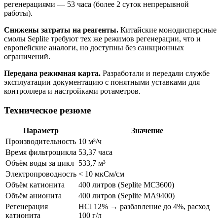
регенерациями — 53 часа (более 2 суток непрерывной
работы).
Снижены затраты на реагенты.
Китайские монодисперсные
смолы Seplite требуют тех же режимов регенерации, что и
европейские аналоги, но доступны без санкционных
ограничений.
Передана режимная карта.
Разработали и передали службе
эксплуатации документацию с понятными уставками для
контроллера и настройками ротаметров.
Техническое резюме
Параметр
Значение
Производительность
10 м³/ч
Время фильтроцикла
53,37 часа
Объём воды за цикл
533,7 м³
Электропроводность
< 10 мкСм/см
Объём катионита
400 литров (Seplite MC3600)
Объём анионита
400 литров (Seplite MA9400)
Регенерация
HCl 12% → разбавление до 4%, расход
катионита
100 г/л