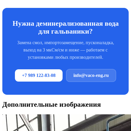
Нужна деминерализованная вода
для гальваники?
Замена смол, импортозамещение, пусконаладка,
выход на 3 мкСм/см и ниже — работаем с
установками любых производителей.
+7 989 122-83-08
info@vaco-eng.ru
Дополнительные изображения