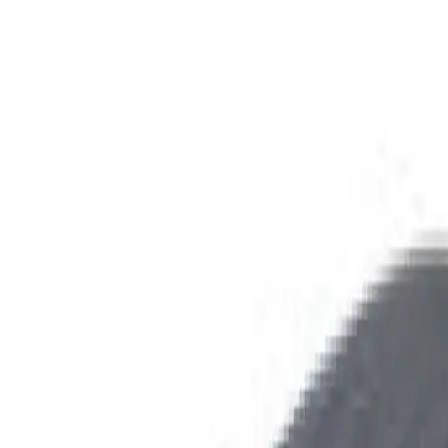
О компании
·
Доставка и оплата
·
Возврат и обмен
·
Контакты
·
Типовые схемы очистки воды
·
Статьи
·
Наши проекты