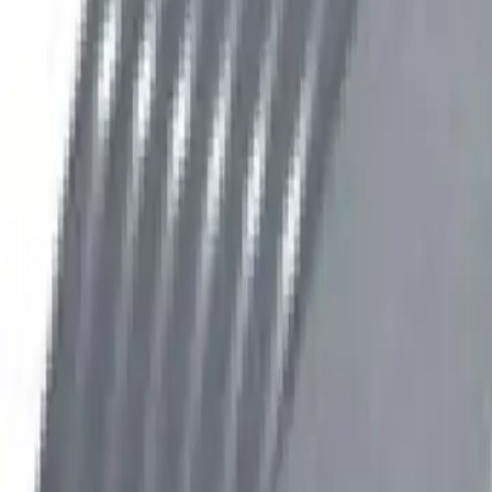
+7 (958) 111-42-14
|