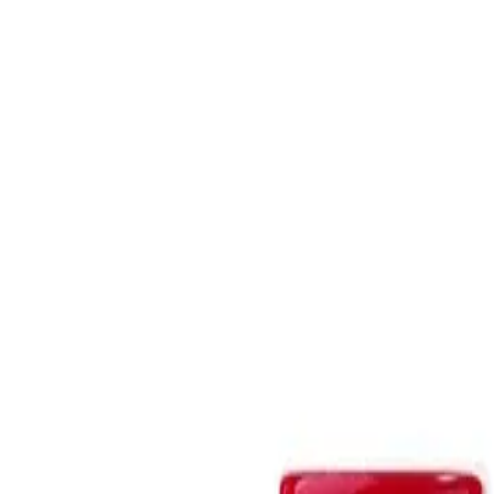
О компании
·
Доставка и оплата
·
Возврат и обмен
·
Контакты
·
Типовые схемы очистки воды
·
Статьи
·
Наши проекты