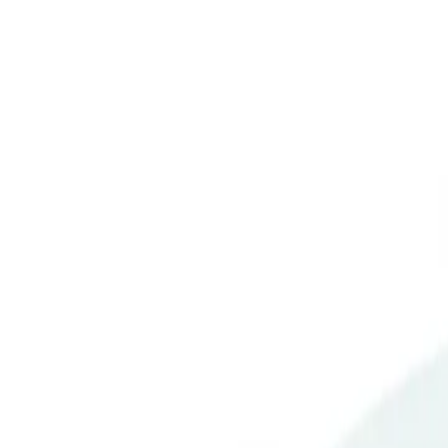
О компании
·
Доставка и оплата
·
Возврат и обмен
·
Контакты
·
Типовые схемы очистки воды
·
Статьи
·
Наши проекты