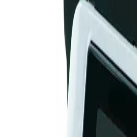
+7 (958) 111-42-14
|