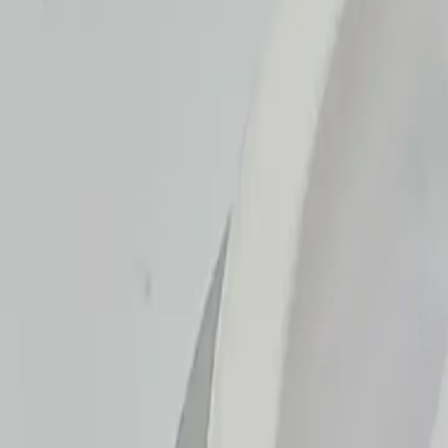
+7 (958) 111-42-14
|