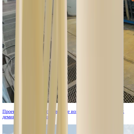
Проектирование и изготовление ионообменных установок
деминерализации воды