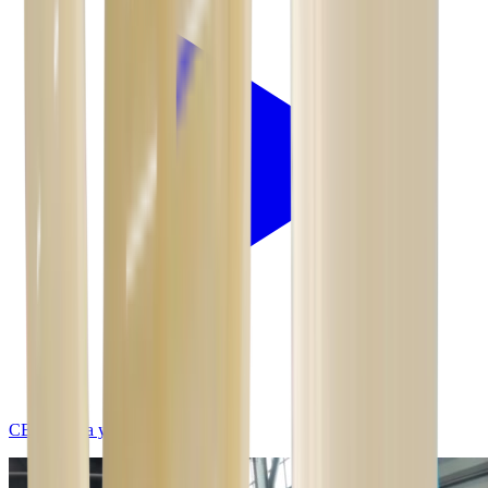
CEB мойка ультрафильтрации