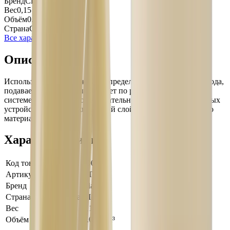
Бренд
Clack
Вес
0,15 кг
Объём
0.0001 м³
Страна
США
Все характеристики
Описание
Используется в дренажно-распределительных системах. Вода,
подаваемая для промывки, идет по распределительной
системе и проходит последовательно отверстия в дренажных
устройствах, поддерживающий слой и слой фильтрующего
материала.
Характеристики
Код товара
100501
Артикул
AT-2674
Бренд
Clack
Страна производства
США
Вес
0,15 кг
Объём
0.0001 м³