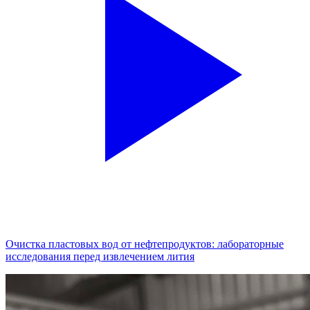
Очистка пластовых вод от нефтепродуктов: лабораторные
исследования перед извлечением лития