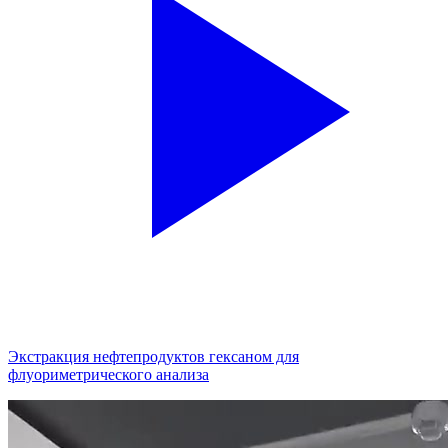
Экстракция нефтепродуктов гексаном для
флуориметрического анализа