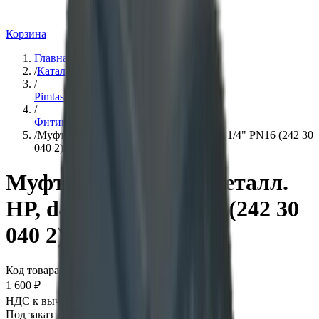
Корзина
Главная
/
Каталог
/
Pimtas
/
Фитинги
/
Муфта разборная с металл. НР, d40 х 1 1/4" PN16 (242 30
040 2)
Муфта разборная с металл.
НР, d40 х 1 1/4" PN16 (242 30
040 2)
Код товара:
101543
1 600 ₽
НДС к вычету:
289
₽
Под заказ