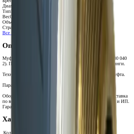
Бренд
Pimtas
Диаметр
40 мм
Тип
Муфта
Вес
0,09 кг
Объём
0.002 м³
Страна
Турция
Все характеристики
Описание
Муфта разборная с металл. НР, d40 х 1 1/4" PN16 (242 30 040
2). Производитель — Pimtas (Турция). Категория: Фитинги.
Технические характеристики: Диаметр: 40 мм; Тип: Муфта.
Параметры: вес 0.1 кг, объём 0.002 м³.
Оборудование для водоподготовки и водоочистки. Поставка
по всей России. Оплата по счёту для юридических лиц и ИП.
Гарантия качества от официального поставщика.
Характеристики
Код товара
101543