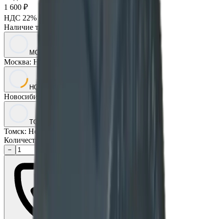
1 600 ₽
НДС 22% к вычету:
289
₽
Наличие товара:
Уточняйте у менеджера
МСК
Москва
:
Нет в наличии
НСК
Новосибирск
:
Уточните у менеджера
ТСК
Томск
:
Нет в наличии
Количество:
−
+