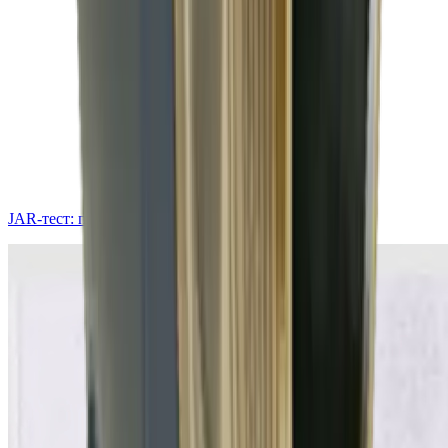
JAR-тест: пробная коагуляция воды