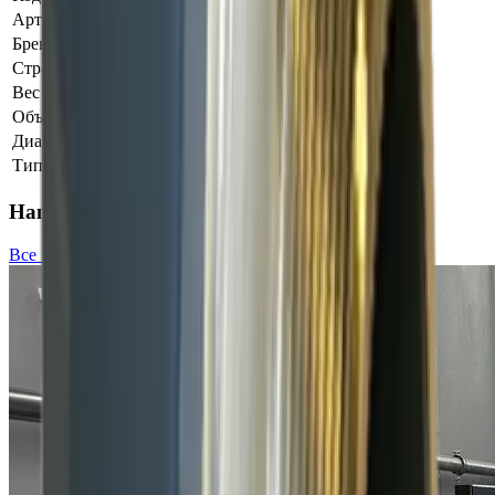
Артикул
AT-799
Бренд
Pimtas
Страна производства
Турция
Вес
0,09 кг
Объём
0.002 м³
Диаметр
40 мм
Тип
Муфта
Наши проекты
Все →