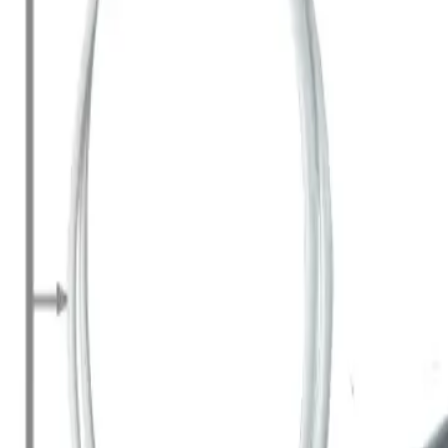
+7 (958) 111-42-14
|