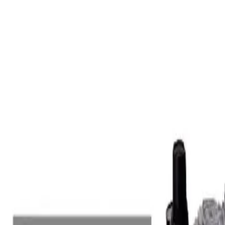
О компании
·
Доставка и оплата
·
Возврат и обмен
·
Контакты
·
Типовые схемы очистки воды
·
Статьи
·
Наши проекты