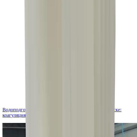
Водоподготовка для полива ягод из пруда в Пятигорске:
коагуляция + 2 осмоса с резервом