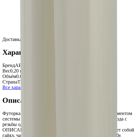
Доставка по России — от 2 рабочих дней
Характеристики
Бренд
АВТ ОСМОС
Вес
0,20 кг
Объём
0.001 м³
Страна
Тайвань
Все характеристики
Описание
Футорка AquaPro BUSHING является переходным элементом
системы фильтрации, который используется для перехода с
резьбы одного размера на больший или меньший.
ОПИСАНИЕ Футорка AquaPro BUSHING представляет собой
гайку, часть внешней поверхности которой имеет резьбу