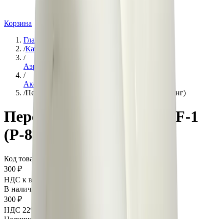
Корзина
Главная
/
Каталог
/
Аэрация
/
Аксессуары
/
Переходник с 1" на 1/4" F-1 (P-88M14F фитинг)
Переходник с 1" на 1/4" F-1
(P-88M14F фитинг)
Код товара:
101856
300 ₽
НДС к вычету:
54
₽
В наличии
300 ₽
НДС 22% к вычету:
54
₽