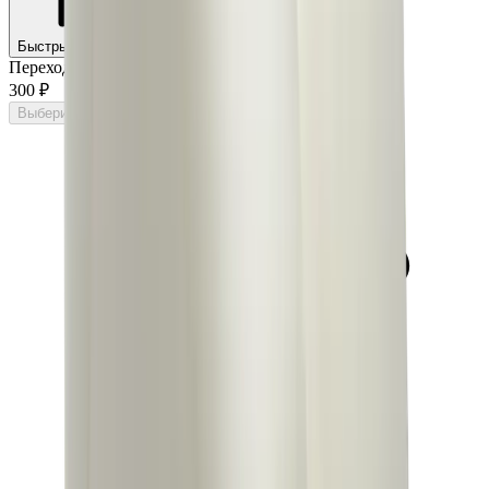
Быстрый заказ
Чат со специалистом — онлайн
Переходник с 1" на 1/4" F-1 (P-88M14F фитинг)
—
300 ₽
Выберите вариант