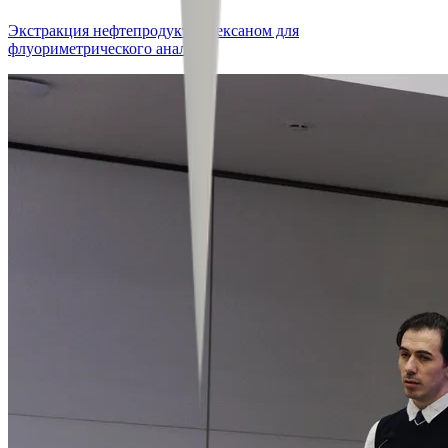
Экстракция нефтепродуктов гексаном для
флуориметрического анализа