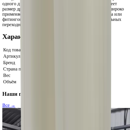
одного диаметра, в то время как внутренняя резьба имеет
размер другого диаметра. Данный резьбовой фитинг широко
применяется для соединения труб различного диаметра или
фитингов между собой без использования дополнительных
переходных элементов
Характеристики
Код товара
101856
Артикул
AT-2919
Бренд
АВТ ОСМОС
Страна производства
Тайвань
Вес
0,20 кг
Объём
0.001 м³
Наши проекты
Все →