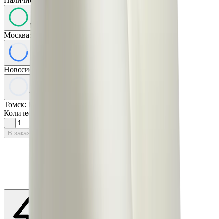
Наличие товара:
В наличии
МСК
Москва
:
Очень много
НСК
Новосибирск
:
Достаточно
ТСК
Томск
:
Нет в наличии
Количество:
−
+
В заказ