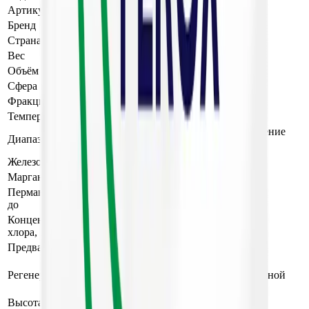
Артикул
AT-4
Бренд
AWT
Страна производства
Китай
Вес
13 кг
Объём
0.02 м³
Сфера применения
Осветление
Фракция
0,3–0,7 / 0,7–1,5 мм
Температура, до
60 °C
5,5–9 (при pH<7 удаление
Диапазон pH
Fe²⁺ затруднено)
Железо общее
3 мг/л
Марганец
допустимо
Перманганатная окисляемость,
5 мг O₂/л
до
Концентрация свободного
допустимо
хлора, до
Предварительное окисление
любой окислитель
Обратным потоком
Регенерация
исходной или очищенной
воды
Высота слоя (не менее)
0,7 м