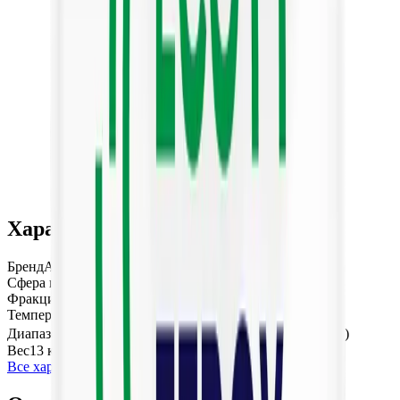
Характеристики
Бренд
AWT
Сфера применения
Осветление
Фракция
0,3–0,7 / 0,7–1,5 мм
Температура, до
60 °C
Диапазон pH
5,5–9 (при pH<7 удаление Fe²⁺ затруднено)
Вес
13 кг
Все характеристики