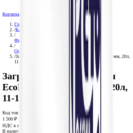
Корзина
Главная
/
Каталог
/
Фильтрующие материалы и Реагенты
/
Осветление и обезжелезивание
/
Загрузка обезжелезивания EcoFerox (фр. 0,7-1,5 мм, 20л,
11-13 кг)
Загрузка обезжелезивания
EcoFerox (фр. 0,7-1,5 мм, 20л,
11-13 кг)
Код товара:
100555
1 500 ₽
НДС к вычету:
270
₽
В наличии