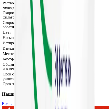
Растворённый кислород (не
6 мг/дм³
менее)
Скорость потока в режиме
8–20 м/ч
фильтрации
Скорость потока в режиме
25–37 м/ч
обратной промывки
Цвет
терракотовый
Насыпная плотность
0,6–0,7 г/см³
Истираемость
0,06 %
Измельчаемость
0,04 %
Межзерновая пористость
49 %
Коэффициент формы зерна
1,65–1,71
Общая ёмкость по Fe, Mn, H₂S
1,1 г/л
и взвешенным веществам
Срок службы при
7 лет
рекомендуемых условиях
Срок хранения, не более
5 лет
Наши проекты
Все →