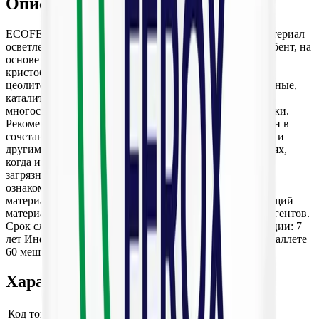
Описание
ECOFEROX — автокаталитический фильтрующий материал
осветления и обезжелезивания, алюмосиликатный сорбент, на
основе природного минерального сырья — опал —
кристобалитовой породы, относящийся к природным
цеолитовым туфам, получивший наилучшие сорбционные,
каталитические и фильтрующие свойства за счет
многостадийной механической и термической обработки.
Рекомендации к применению: Может быть использован в
сочетании с аэрацией, хлорированием, озонированием и
другими методами дополнительной обработки в случаях,
когда исходная вода содержит большие концентрации
загрязнений. Перед использованием окислителей
ознакомьтесь с возможной комбинацией фильтрующих
материалов и окислителей в инструкции на фильтрующий
материал. Не требует для регенерации применение реагентов.
Срок службы при рекомендуемых условиях эксплуатации: 7
лет Информация для крупных оптовых компаний: на паллете
60 мешков, габариты паллета 1,2*0,8*1,1 м.
Характеристики
Код товара
100555