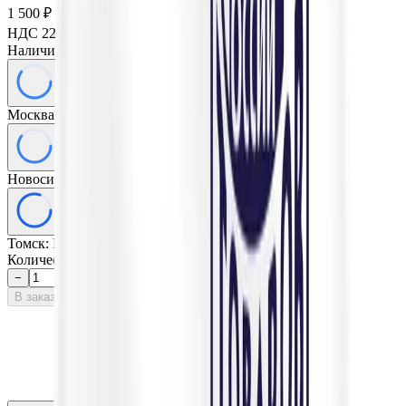
1 500 ₽
НДС 22% к вычету:
270
₽
Наличие товара:
В наличии
МСК
Москва
:
Достаточно
НСК
Новосибирск
:
Достаточно
ТСК
Томск
:
Много
Количество:
−
+
В заказ