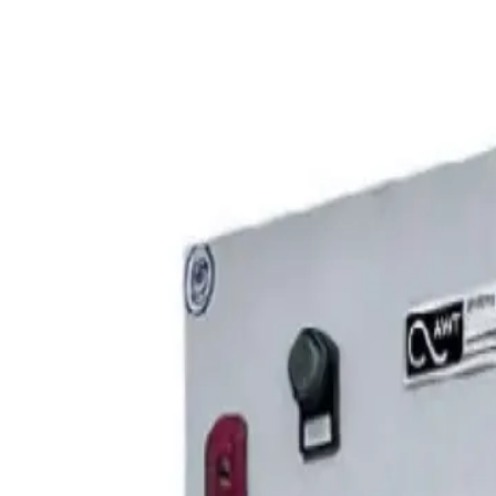
О компании
·
Доставка и оплата
·
Возврат и обмен
·
Контакты
·
Типовые схемы очистки воды
·
Статьи
·
Наши проекты