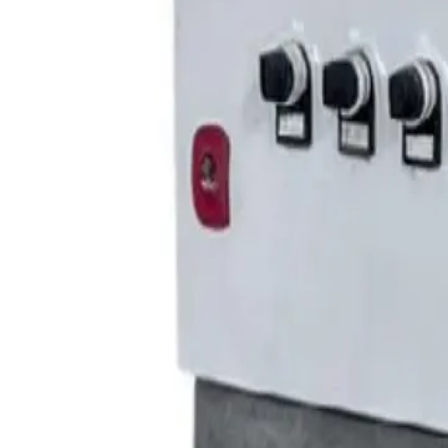
+7 (958) 111-42-14
|