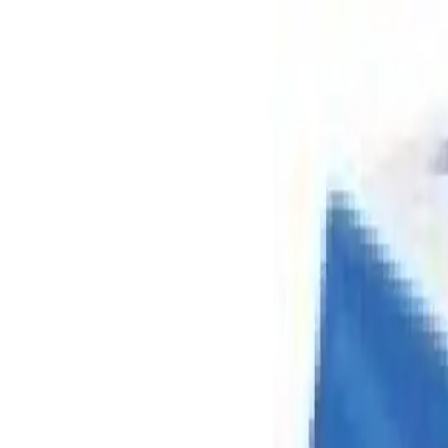
О компании
·
Доставка и оплата
·
Возврат и обмен
·
Контакты
·
Типовые схемы очистки воды
·
Статьи
·
Наши проекты