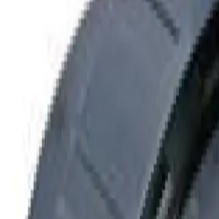
+7 (958) 111-42-14
|