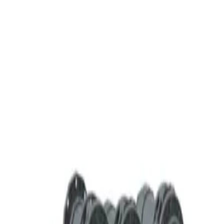
О компании
·
Доставка и оплата
·
Возврат и обмен
·
Контакты
·
Типовые схемы очистки воды
·
Статьи
·
Наши проекты